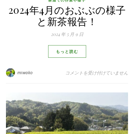
茶畑での作業や様子
2024年4月のおぶぶの様子
と新茶報告！
2024 年 5 月 9 日
もっと読む
2024年4月のおぶぶの様子と新茶
miwako
コメントを受け付けていません