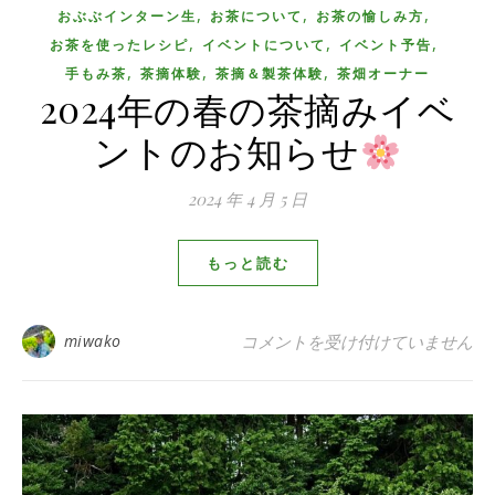
,
,
,
おぶぶインターン生
お茶について
お茶の愉しみ方
,
,
,
お茶を使ったレシピ
イベントについて
イベント予告
,
,
,
手もみ茶
茶摘体験
茶摘＆製茶体験
茶畑オーナー
2024年の春の茶摘みイベ
ントのお知らせ
2024 年 4 月 5 日
もっと読む
2024年の春の茶摘みイベントの
miwako
コメントを受け付けていません