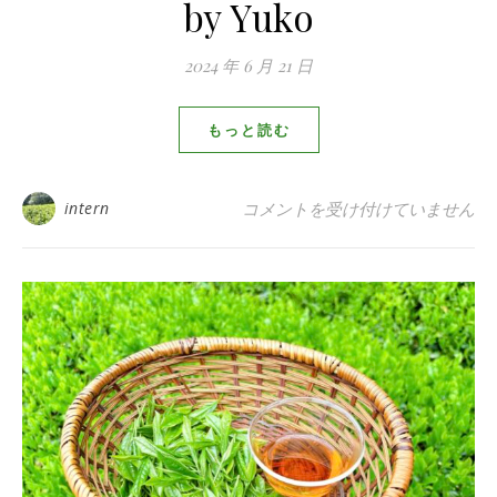
by Yuko
2024 年 6 月 21 日
もっと読む
春の手もみ製茶体験2024！ by Yuk
intern
コメントを受け付けていません