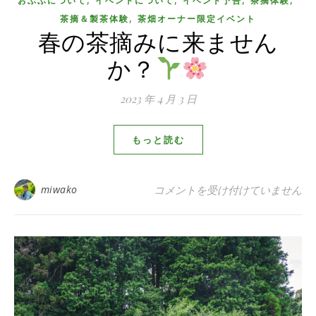
おぶぶについて
イベントについて
イベント予告
茶摘体験
,
茶摘＆製茶体験
茶畑オーナー限定イベント
春の茶摘みに来ません
か？
2023 年 4 月 3 日
もっと読む
春の茶摘みに来ませんか？
は
miwako
コメントを受け付けていません