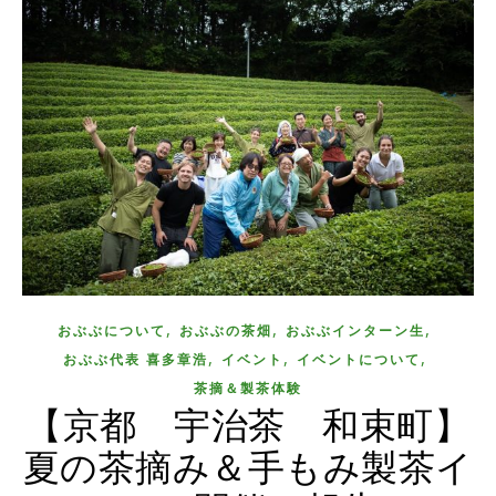
,
,
,
おぶぶについて
おぶぶの茶畑
おぶぶインターン生
,
,
,
おぶぶ代表 喜多章浩
イベント
イベントについて
茶摘＆製茶体験
【京都 宇治茶 和束町】
夏の茶摘み＆手もみ製茶イ