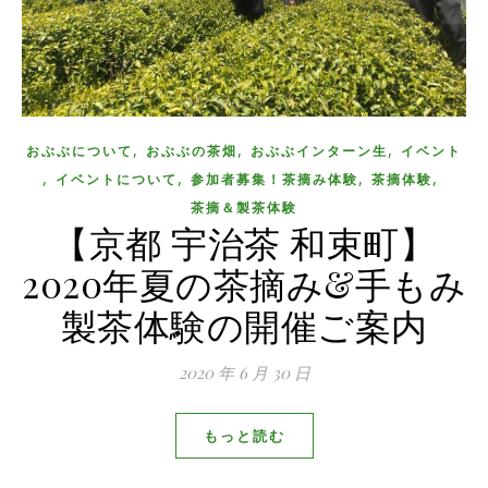
,
,
,
おぶぶについて
おぶぶの茶畑
おぶぶインターン生
イベント
,
,
,
,
イベントについて
参加者募集！茶摘み体験
茶摘体験
茶摘＆製茶体験
【京都 宇治茶 和束町】
2020年夏の茶摘み&手もみ
製茶体験の開催ご案内
2020 年 6 月 30 日
もっと読む