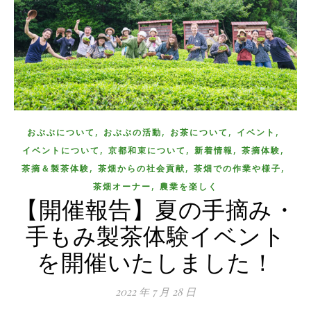
,
,
,
,
おぶぶについて
おぶぶの活動
お茶について
イベント
,
,
,
,
イベントについて
京都和束について
新着情報
茶摘体験
,
,
,
茶摘＆製茶体験
茶畑からの社会貢献
茶畑での作業や様子
,
茶畑オーナー
農業を楽しく
【開催報告】夏の手摘み・
手もみ製茶体験イベント
を開催いたしました！
2022 年 7 月 28 日