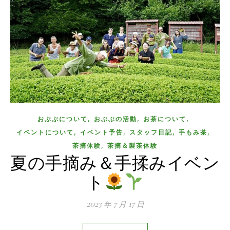
,
,
,
おぶぶについて
おぶぶの活動
お茶について
,
,
,
,
イベントについて
イベント予告
スタッフ日記
手もみ茶
,
茶摘体験
茶摘＆製茶体験
夏の手摘み＆手揉みイベン
ト
2023 年 7 月 17 日