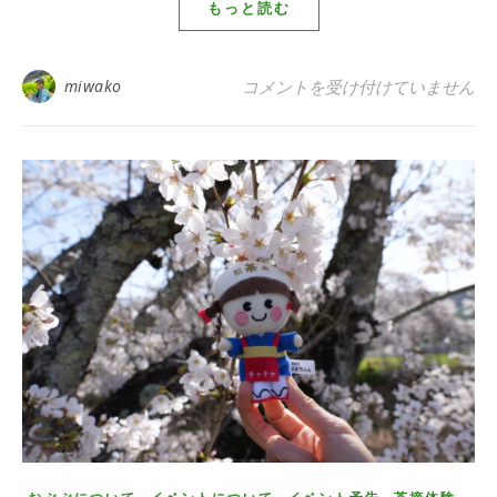
もっと読む
夏の手摘み＆手揉みイベント
は
miwako
コメントを受け付けていません
,
,
,
,