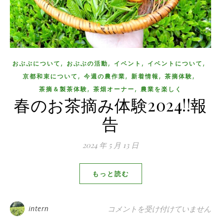
,
,
,
,
おぶぶについて
おぶぶの活動
イベント
イベントについて
,
,
,
,
京都和束について
今週の農作業
新着情報
茶摘体験
,
,
茶摘＆製茶体験
茶畑オーナー
農業を楽しく
春のお茶摘み体験2024!!報
告
2024 年 5 月 13 日
もっと読む
春のお茶摘み体験2024!!報告 は
intern
コメントを受け付けていません