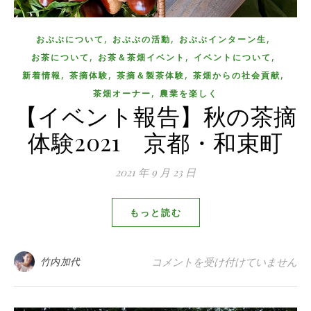
,
,
,
おぶぶについて
おぶぶの活動
おぶぶインターン生
,
,
,
お茶について
お茶＆茶畑イベント
イベントについて
,
,
,
,
新着情報
茶摘体験
茶摘＆製茶体験
茶畑からの社会貢献
,
茶畑オーナー
農業を楽しく
【イベント報告】秋の茶摘
体験2021 京都・和束町
2021 年 9 月 23 日
もっと読む
【イベント報告】秋の茶摘体験202
竹内加代
コメントを受け付けていません