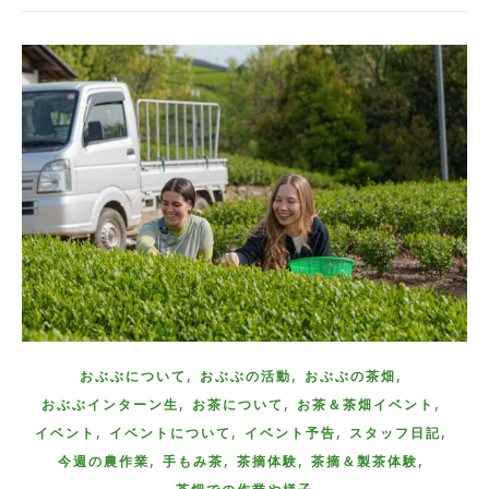
,
,
,
おぶぶについて
おぶぶの活動
おぶぶの茶畑
,
,
,
おぶぶインターン生
お茶について
お茶＆茶畑イベント
,
,
,
,
イベント
イベントについて
イベント予告
スタッフ日記
,
,
,
,
今週の農作業
手もみ茶
茶摘体験
茶摘＆製茶体験