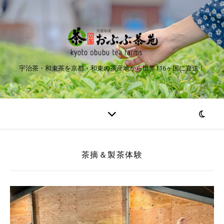
宇治茶・和束茶を京都・和束の茶産地から世界116ヶ国に直送！
茶摘＆製茶体験