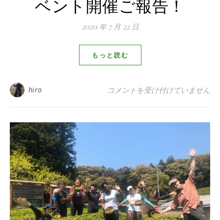
ベント開催ご報告！
2020 年 7 月 22 日
もっと読む
【京都 宇治茶 和束町】夏の茶
hiro
コメントを受け付けていません