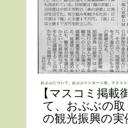
,
,
おぶぶについて
おぶぶインターン生
マスコミ
【マスコミ掲載御
て、おぶぶの取
の観光振興の実