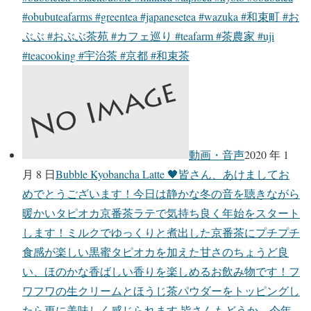
#obubuteafarms #greentea #japanesetea #wazuka #和束町 #お
ぶぶ #おぶぶ茶苑 #カフェ巡り #teafarm #茶農家 #uji
#teacooking #宇治茶 #京都 #和束茶
動画・音声
2020 年 1
月 8 日
Bubble Kyobancha Latte 🖤皆さん、あけましてお
めでとうございます！今日は静かな冬の音を聴きながら
暖かいタピオカ京番茶ラテで気持ち良く年始をスタート
します！ミルクでゆっくりと煮出した京番茶にプチプチ
食感が楽しい黒蜜タピオカを加えた甘さのちょうど良
い、ほのかな香ばしい香りを楽しめるお飲み物です！フ
ワフワの生クリームとほうじ茶パウダーをトッピングし
たら更に美味しく感じられます️ 皆さんもどうか、今年