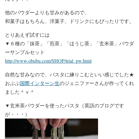
他のパウダーよりも甘みがあるので、
和菓子はもちろん、洋菓子、ドリンクにもぴったりです。
とりあえず試すには
▼６種の「抹茶」「煎茶」「ほうじ茶」「玄米茶」パウダ
ーサンプルセット
http://www.obubu.com/SHOP/trial_pw.html
自然な甘みなので、パスタに練りこむといい感じでした★
おぶぶ
国際インターン生
のジェニファーさんが作ってくれ
ました＾ｖ＾
▼玄米茶パウダーを使ったパスタ（英語のブログです
が・・・）