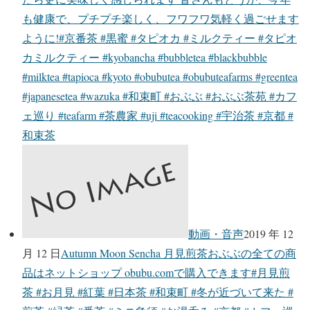
も健康で、プチプチ楽しく、フワフワ気軽く過ごせます
ように!#京番茶 #黒蜜 #タピオカ #ミルクティー #タピオ
カミルクティー #kyobancha #bubbletea #blackbubble
#milktea #tapioca #kyoto #obubutea #obubuteafarms #greentea
#japanesetea #wazuka #和束町 #おぶぶ #おぶぶ茶苑 #カフ
ェ巡り #teafarm #茶農家 #uji #teacooking #宇治茶 #京都 #
和束茶
動画・音声
2019 年 12
月 12 日
Autumn Moon Sencha 月見煎茶おぶぶの全ての商
品はネットショップ obubu.comで購入できます#月見煎
茶 #お月見 #紅葉 #日本茶 #和束町 #冬が近づいて来た #