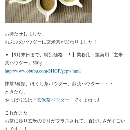
お待たせしました、
おぶぶのパウダーに玄米茶が加わりました！
▼【9月末日まで、特別価格！！】業務用・製菓用「玄米
茶パウダー」500g
http://www.obubu.com/SHOP/gepw.html
抹茶3種類、ほうじ茶パウダー、煎茶パウダー・・・
ときたら、
やっぱり次は
“ 玄米茶パウダー ”
ですよねっ♪
これがまた、
お茶に炒り玄米の香りがプラスされて、香ばしさがすごい
んです！！