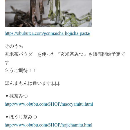
https://obubutea.com/genmaicha-hojicha-pasta/
そのうち
玄米茶パウダーを使った『玄米茶みつ』も販売開始予定で
す
乞うご期待！！
ほんまもんは違います↓↓↓
▼抹茶みつ
http://www.obubu.com/SHOP/maccyamitu.html
▼ほうじ茶みつ
http://www.obubu.com/SHOP/hojichamitu.html