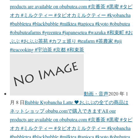
products are available on obubutea.com #京番茶 #黒蜜 #タピ
オカ #ミルクティー #タピオカミルクティー #kyobancha
#bubbletea #blackbubble #milktea #tapioca #kyoto #obubutea
#obubuteafarms #greentea #japanesetea #wazuka #和束町 #お
ぶぶ #おぶぶ茶苑 #カフェ巡り #teafarm #茶農家 #uji
#teacooking #宇治茶 #京都 #和束茶
動画・音声
2020 年 1
月 8 日
Bubble Kyobancha Latte 🖤おぶぶの全ての商品は
ネットショップ obubu.comで購入できますAll our
products are available on obubutea.com #京番茶 #黒蜜 #タピ
オカ #ミルクティー #タピオカミルクティー #kyobancha
#bubbletea #blackbubble #milktea #tapioca #kyoto #obubutea