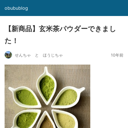
obubublog
【新商品】玄米茶パウダーできまし
た！
せんちゃ と ほうじちゃ
10年前