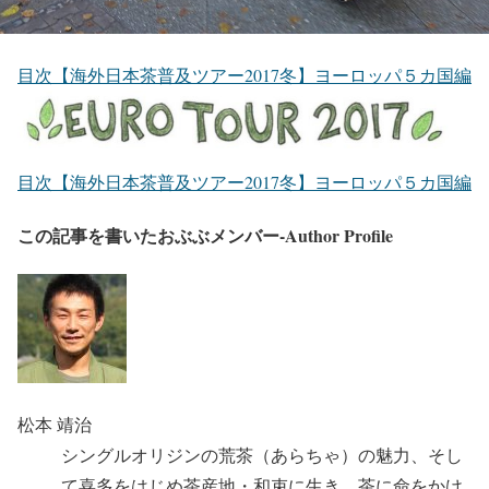
目次【海外日本茶普及ツアー
2017
冬】ヨーロッパ５カ国編
目次【海外日本茶普及ツアー
2017
冬】ヨーロッパ５カ国編
この記事を書いたおぶぶメンバー-Author Profile
松本 靖治
シングルオリジンの荒茶（あらちゃ）の魅力、そし
て喜多をはじめ茶産地・和束に生き、茶に命をかけ