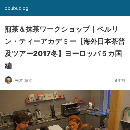
obubublog
煎茶＆抹茶ワークショップ｜ベルリ
ン・ティーアカデミー【海外日本茶普
及ツアー2017冬】ヨーロッパ５カ国
編
松本 靖治
9年前