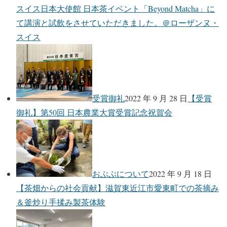
スイス日本大使館 日本茶イベント「Beyond Matcha」に
て講演と試飲をさせていただきました。＠ローザンヌ・
スイス
受賞御礼
2022 年 9 月 28 日
【受賞
御礼】第50回 日本農業大賞受賞記念祝賀会
おぶぶについて
2022 年 9 月 18 日
【茶畑からの社会貢献】滋賀東近江市愛東町での茶摘み
＆釜炒り手揉み製茶体験