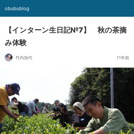
obubublog
【インターン生日記№7】 秋の茶摘
み体験
竹内加代
11年前