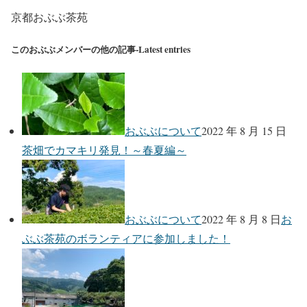
京都おぶぶ茶苑
このおぶぶメンバーの他の記事-Latest entries
おぶぶについて
2022 年 8 月 15 日
茶畑でカマキリ発見！～春夏編～
おぶぶについて
2022 年 8 月 8 日
お
ぶぶ茶苑のボランティアに参加しました！