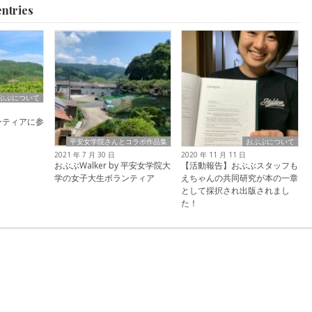
tries
ぶぶについて
ンティアに参
平安女学院さんとコラボ作品集
おぶぶについて
2021 年 7 月 30 日
2020 年 11 月 11 日
おぶぶWalker by 平安女学院大
【活動報告】おぶぶスタッフも
学の女子大生ボランティア
えちゃんの共同研究が本の一章
として採択され出版されまし
た！