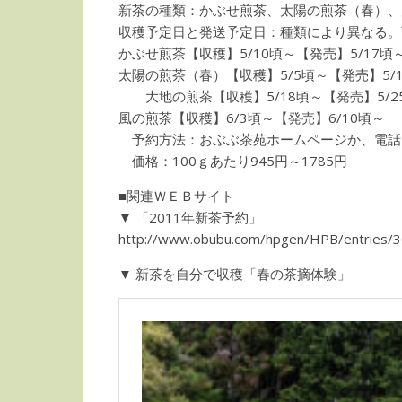
新茶の種類：かぶせ煎茶、太陽の煎茶（春）、
収穫予定日と発送予定日：種類により異なる
かぶせ煎茶【収穫】5/10頃～【発売】5/17頃
太陽の煎茶（春）【収穫】5/5頃～【発売】5/
大地の煎茶【収穫】5/18頃～【発売】5/2
風の煎茶【収穫】6/3頃～【発売】6/10頃～
予約方法：おぶぶ茶苑ホームページか、電話
価格：100ｇあたり945円～1785円
■関連ＷＥＢサイト
▼ 「2011年新茶予約」
http://www.obubu.com/hpgen/HPB/entries/3
▼ 新茶を自分で収穫「春の茶摘体験」