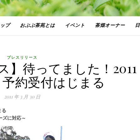
ップ
おぶぶ茶苑とは
イベント
茶畑オーナー
日
プレスリリース
】待ってました！2011
、予約受付はじまる
2011 年 3 月 30 日
まる
ーズに対応～