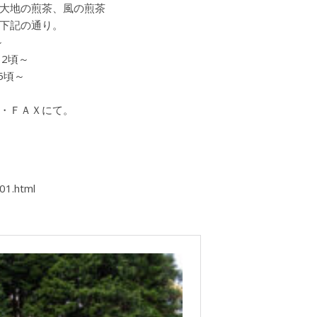
大地の煎茶、風の煎茶
。下記の通り。
～
12頃～
5頃～
・ＦＡＸにて。
01.html