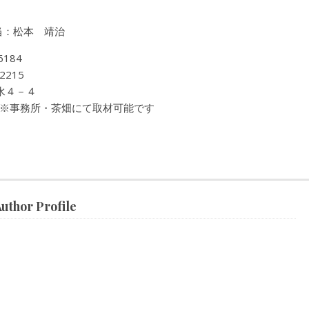
 担当：松本 靖治
184
2215
生水４－４
※事務所・茶畑にて取材可能です
r Profile