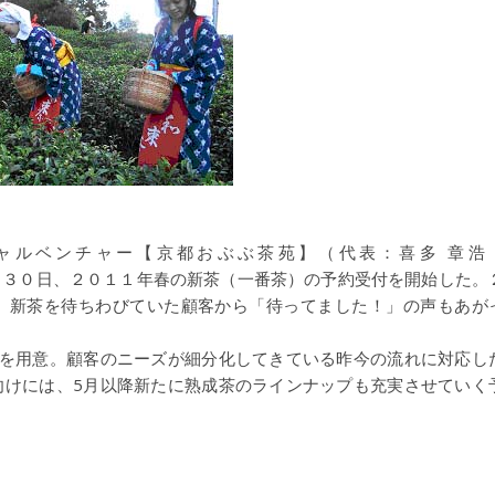
ャルベンチャー【京都おぶぶ茶苑】（代表：喜多 章
2911）は、３月３０日、２０１１年春の新茶（一番茶）の予約受付を開始した。
、新茶を待ちわびていた顧客から「待ってました！」の声もあが
類を用意。顧客のニーズが細分化してきている昨今の流れに対応し
向けには、5月以降新たに熟成茶のラインナップも充実させていく