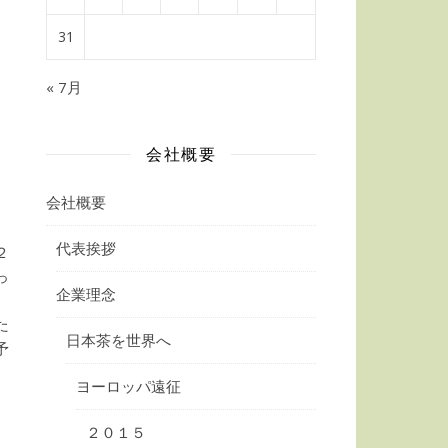
31
« 7月
会社概要
会社概要
浩
代表挨拶
２
っ
企業理念
た
日本茶を世界へ
予
ヨーロッパ遠征
２０１５