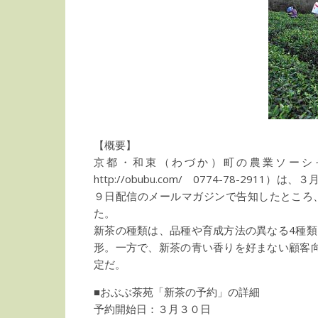
【概要】
京都・和束（わづか）町の農業ソーシ
http://obubu.com/ 0774-78-
９日配信のメールマガジンで告知したところ
た。
新茶の種類は、品種や育成方法の異なる4種
形。一方で、新茶の青い香りを好まない顧客
定だ。
■おぶぶ茶苑「新茶の予約」の詳細
予約開始日：３月３０日