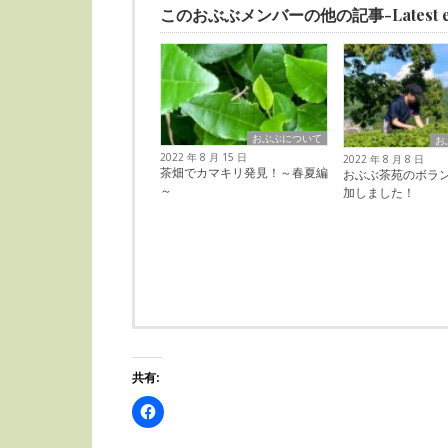
このおぶぶメンバーの他の記事-Latest en
おぶぶについて
お
2022 年 8 月 15 日
2022 年 8 月 8 日
茶畑でカマキリ発見！～春夏編
おぶぶ茶苑のボラ
～
加しました！
共有:
Facebook
で
共