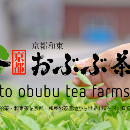
治茶・和束茶を京都・和束の茶産地から世界116ヶ国に直