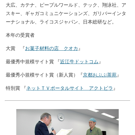
大広、カテナ、ピープルワールド、テック、翔泳社、ア
スキー、ギャガコミュニケーションズ、ガリバーインタ
ーナショナル、ライコスジャパン、日本総研など。
本年の受賞者
大賞 『
お菓子材料の店 クオカ
』
最優秀中規模サイト賞 『
近江牛ドットコム
』
最優秀小規模サイト賞（新人賞）『
京都おぶぶ茶苑
』
特別賞 『
ネットＴＶポータルサイト アクトビラ
』