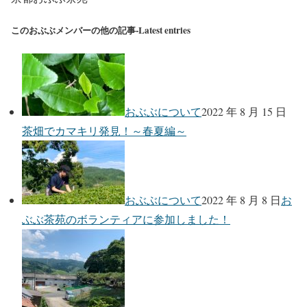
このおぶぶメンバーの他の記事-Latest entries
おぶぶについて
2022 年 8 月 15 日
茶畑でカマキリ発見！～春夏編～
おぶぶについて
2022 年 8 月 8 日
お
ぶぶ茶苑のボランティアに参加しました！