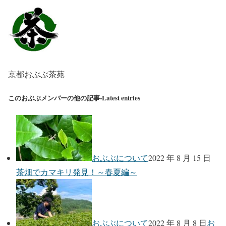
京都おぶぶ茶苑
このおぶぶメンバーの他の記事-Latest entries
おぶぶについて
2022 年 8 月 15 日
茶畑でカマキリ発見！～春夏編～
おぶぶについて
2022 年 8 月 8 日
お