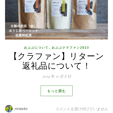
,
おぶぶについて
おぶぶクラファン2023
【クラファン】リターン
返礼品について！
2024 年 11 月 8 日
もっと読む
【クラファン】リターン返礼品に
miwako
コメントを受け付けていません