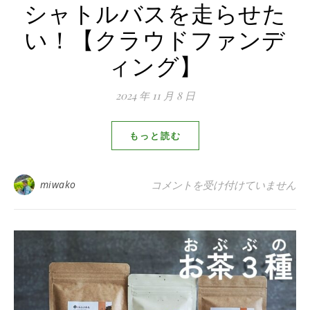
シャトルバスを走らせた
い！【クラウドファンデ
ィング】
2024 年 11 月 8 日
もっと読む
京都駅から和束までの直通シャト
miwako
コメントを受け付けていません