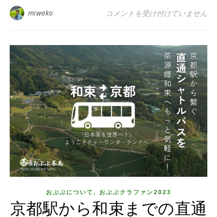
【新商品】おぶぶクリスマスティ
miwako
コメントを受け付けていません
,
おぶぶについて
おぶぶクラファン2023
京都駅から和束までの直通