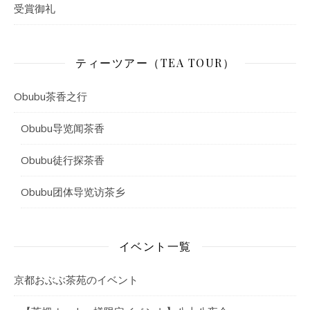
受賞御礼
ティーツアー（TEA TOUR）
Obubu茶香之行
Obubu导览闻茶香
Obubu徒行探茶香
Obubu团体导览访茶乡
イベント一覧
京都おぶぶ茶苑のイベント