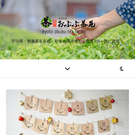
宇治茶・和束茶を京都・和束の茶産地から世界116ヶ国に直送！