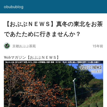
obubublog
【おぶぶＮＥＷＳ】真冬の東北をお茶
であたために行きませんか？
京都おぶぶ茶苑
15年前
Webマガジン【おぶぶＮＥＷＳ】