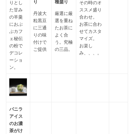
り
種盛り
りとし
その時のオ
た甘み
ススメ盛り
丹波大
厳選に厳
の羊羹
合わせ。
粒黒豆
選を重ね
におぶ
お茶に合わ
に三通
たお茶に
ぶカフ
せてカスタ
りの味
よく合
ェ秘伝
マイズ。
付けで
う。究極
の粉で
お楽し
ご提供
の三品。
デコレ
み、、、。
ーショ
ン。
バニラ
アイス
のお濃
茶がけ