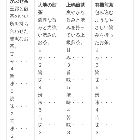
かぶせ茶
大地の煎
上嶋煎茶
有機煎茶
玉露と煎
茶
爽やかな
包み込む
茶のいい
濃厚な旨
旨みと渋
ようなや
所を持ち
みと力強
みを持っ
さしい旨
合わせた
い渋みの
ている上
みを持っ
贅沢なお
お茶。
級煎茶。
たお茶。
茶。
甘
甘
甘
甘
み・・・
み・・・
み・・・
み・・・
２
３
３
４
旨
旨
旨
旨
味・・・
味・・・
味・・・
味・・・
４
５
５
５
渋
渋
渋
渋
味・・・
味・・・
味・・・
味・・・
５
４
４
２
苦
苦
苦
苦
味・・・
味・・・
味・・・
味・・・
３
３
３
２