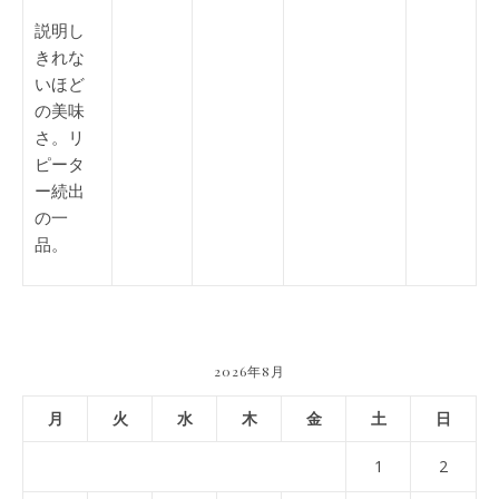
説明し
きれな
いほど
の美味
さ。リ
ピータ
ー続出
の一
品。
2026年8月
月
火
水
木
金
土
日
1
2