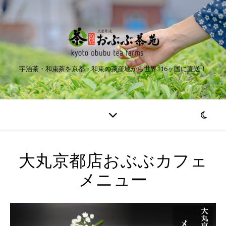
宇治茶・和束茶を京都・和束の茶産地から世界116ヶ国に直送！
大丸京都店おぶぶカフェ
メニュー