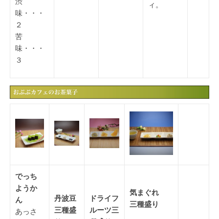
渋
ィ。
味・・・
２
苦
味・・・
３
でっち
ようか
気まぐれ
丹波豆
ドライフ
ん
三種盛り
三種盛
ルーツ三
あっさ