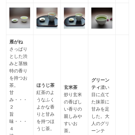
雁がね
さっぱり
とした渋
みと茎独
特の香り
を持つお
グリーン
茶。
ほうじ茶
玄米茶
ティ
濃い
甘
紅茶のよ
炒り玄米
目に点て
み・・・
うなふく
の香ばし
た抹茶に
２
よかな香
い香りの
甘みを足
旨
りと甘み
親しみや
した。大
味・・・
を持つほ
すいお
人のグリ
４
うじ茶。
茶。
ーンテ