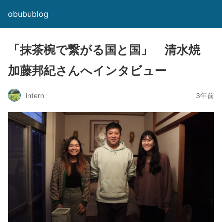
obubublog
「抹茶椀で繋がる国と国」 清水焼
加藤邦紀さんへインタビュー
intern
3年前