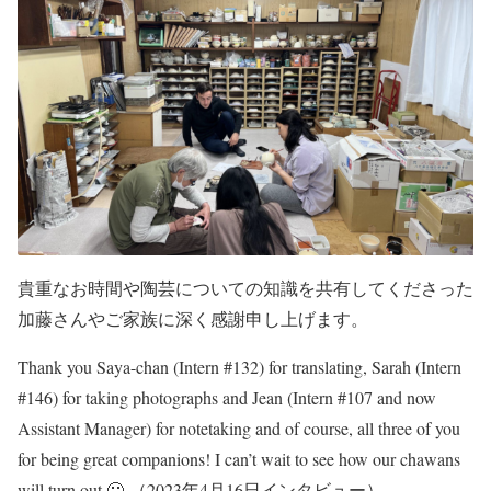
貴重なお時間や陶芸についての知識を共有してくださった
加藤さんやご家族に深く感謝申し上げます。
Thank you Saya-chan (Intern #132) for translating, Sarah (Intern
#146) for taking photographs and Jean (Intern #107 and now
Assistant Manager) for notetaking and of course, all three of you
for being great companions! I can’t wait to see how our chawans
will turn out 🙂 （2023年4月16日インタビュー）