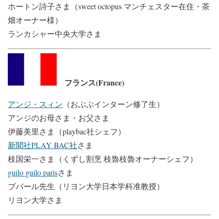
ホートン詩子さま（sweet octopus マンチェスター在住・茶
畑オーナー様）
ランカシャー中央大学さま
フランス(France)
アンジ・スィン
（おぶぶインターン修了生）
アンジのお母さま・お父さま
伊藤美里さま（playbac社シェフ）
新聞社PLAY BAC社
さま
枝国栄一さま（くずし割烹 枝魯枝魯オーナーシェフ）
guilo guilo paris
さま
ブバール先生（リヨン大学日本学科准教授）
リヨン大学さま