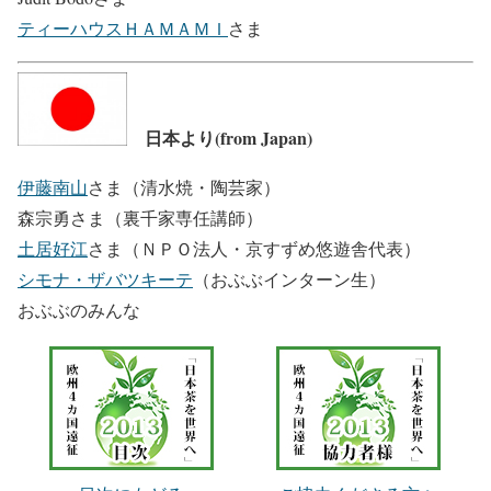
ティーハウスＨＡＭＡＭＩ
さま
日本より(from Japan)
伊藤南山
さま（清水焼・陶芸家）
森宗勇さま（裏千家専任講師）
土居好江
さま（ＮＰＯ法人・京すずめ悠遊舎代表）
シモナ・ザバツキーテ
（おぶぶインターン生）
おぶぶのみんな