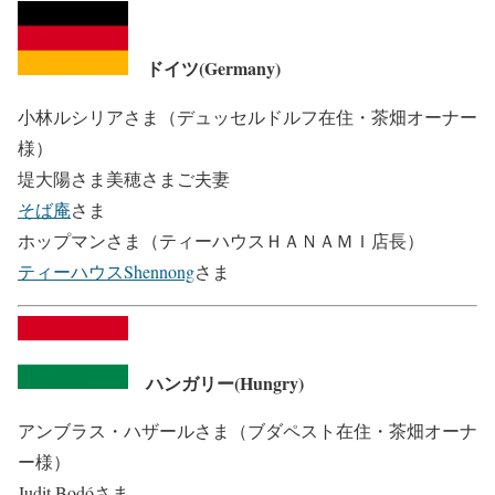
ドイツ(Germany)
小林ルシリアさま（デュッセルドルフ在住・茶畑オーナー
様）
堤大陽さま美穂さまご夫妻
そば庵
さま
ホップマンさま（ティーハウスＨＡＮＡＭＩ店長）
ティーハウスShennong
さま
ハンガリー(Hungry)
アンブラス・ハザールさま（ブダペスト在住・茶畑オーナ
ー様）
Judit Bodóさま