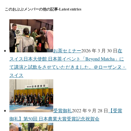
このおぶぶメンバーの他の記事-Latest entries
お茶セミナー
2026 年 3 月 30 日
在
スイス日本大使館 日本茶イベント「Beyond Matcha」に
て講演と試飲をさせていただきました。＠ローザンヌ・
スイス
受賞御礼
2022 年 9 月 28 日
【受賞
御礼】第50回 日本農業大賞受賞記念祝賀会