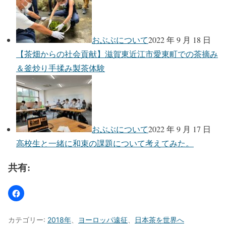
おぶぶについて
2022 年 9 月 18 日
【茶畑からの社会貢献】滋賀東近江市愛東町での茶摘み
＆釜炒り手揉み製茶体験
おぶぶについて
2022 年 9 月 17 日
高校生と一緒に和束の課題について考えてみた。
共有:
カテゴリー:
2018年
、
ヨーロッパ遠征
、
日本茶を世界へ