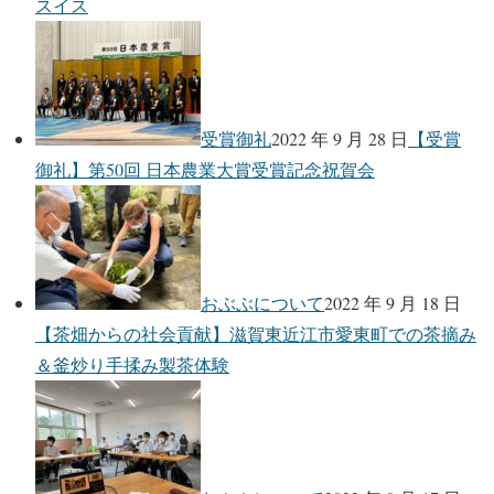
スイス
受賞御礼
2022 年 9 月 28 日
【受賞
御礼】第50回 日本農業大賞受賞記念祝賀会
おぶぶについて
2022 年 9 月 18 日
【茶畑からの社会貢献】滋賀東近江市愛東町での茶摘み
＆釜炒り手揉み製茶体験