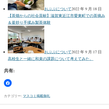
おぶぶについて
2022 年 9 月 18 日
【茶畑からの社会貢献】滋賀東近江市愛東町での茶摘み
＆釜炒り手揉み製茶体験
おぶぶについて
2022 年 9 月 17 日
高校生と一緒に和束の課題について考えてみた。
共有:
カテゴリー:
マスコミ掲載御礼