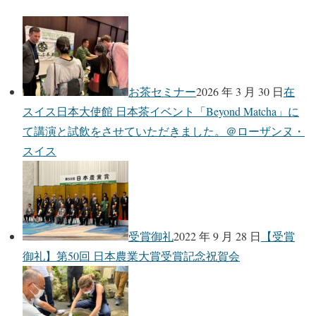
お茶セミナー
2026 年 3 月 30 日
在
スイス日本大使館 日本茶イベント「Beyond Matcha」に
て講演と試飲をさせていただきました。＠ローザンヌ・
スイス
受賞御礼
2022 年 9 月 28 日
【受賞
御礼】第50回 日本農業大賞受賞記念祝賀会