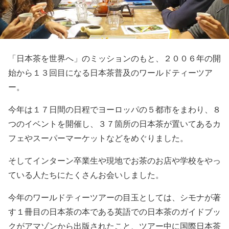
「日本茶を世界へ」のミッションのもと、２００６年の開
始から１３回目になる日本茶普及のワールドティーツア
ー。
今年は１７日間の日程でヨーロッパの５都市をまわり、８
つのイベントを開催し、３７箇所の日本茶が置いてあるカ
フェやスーパーマーケットなどをめぐりました。
そしてインターン卒業生や現地でお茶のお店や学校をやっ
ている人たちにたくさんお会いしました。
今年のワールドティーツアーの目玉としては、シモナが著
す１冊目の日本茶の本である英語での日本茶のガイドブッ
クがアマゾンから出版されたこと、ツアー中に国際日本茶