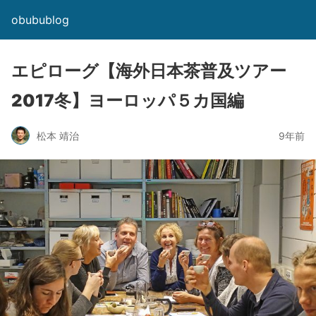
obubublog
エピローグ【海外日本茶普及ツアー
2017冬】ヨーロッパ５カ国編
松本 靖治
9年前