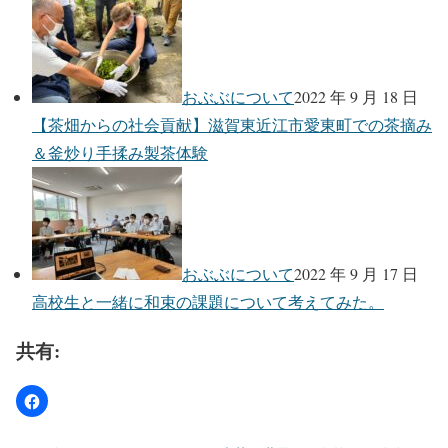
おぶぶについて
2022 年 9 月 18 日
【茶畑からの社会貢献】滋賀東近江市愛東町での茶摘み
＆釜炒り手揉み製茶体験
おぶぶについて
2022 年 9 月 17 日
高校生と一緒に和束の課題について考えてみた。
共有: