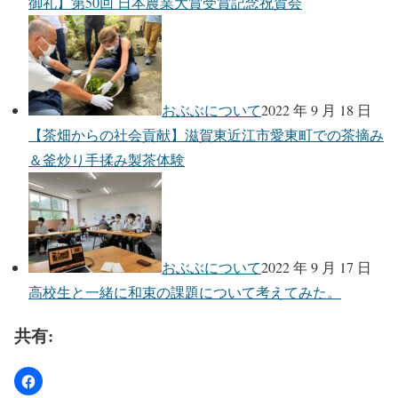
御礼】第50回 日本農業大賞受賞記念祝賀会
おぶぶについて
2022 年 9 月 18 日
【茶畑からの社会貢献】滋賀東近江市愛東町での茶摘み
＆釜炒り手揉み製茶体験
おぶぶについて
2022 年 9 月 17 日
高校生と一緒に和束の課題について考えてみた。
共有: