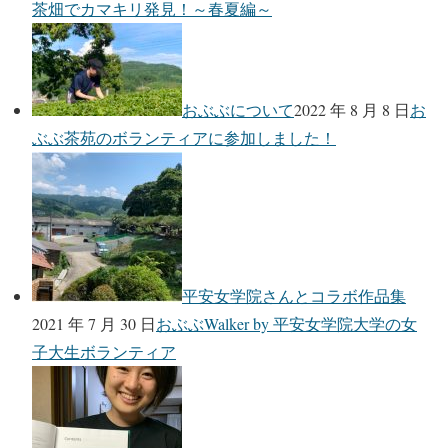
茶畑でカマキリ発見！～春夏編～
おぶぶについて
2022 年 8 月 8 日
お
ぶぶ茶苑のボランティアに参加しました！
平安女学院さんとコラボ作品集
2021 年 7 月 30 日
おぶぶWalker by 平安女学院大学の女
子大生ボランティア